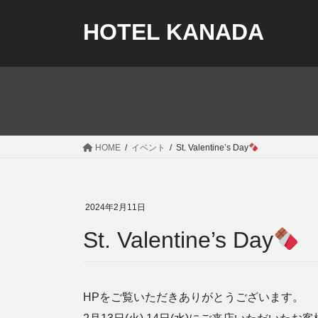
コ
ナ
ン
ビ
HOTEL KANADA
テ
ゲ
ン
ー
ツ
シ
へ
ョ
ス
ン
キ
に
ッ
移
HOME
イベント
St. Valentine’s Day
プ
動
2024年2月11日
St. Valentine’s Day
HPをご覧いただきありがとうございます。