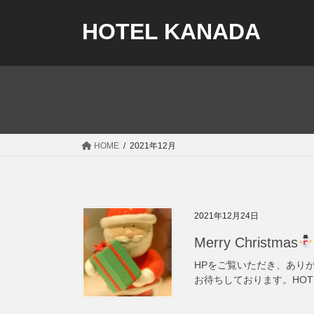
コ
ナ
ン
ビ
HOTEL KANADA
テ
ゲ
ン
ー
ツ
シ
へ
ョ
ス
ン
キ
に
ッ
移
HOME
2021年12月
プ
動
2021年12月24日
Merry Christmas
HPをご覧いただき、ありがと
お待ちしております。HOTEL