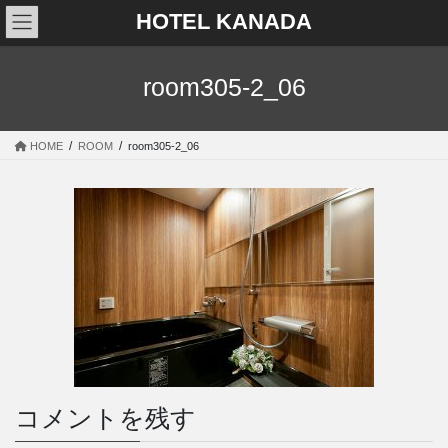
コ
ナ
HOTEL KANADA
ン
ビ
テ
ゲ
ン
ー
room305-2_06
ツ
シ
へ
ョ
ス
ン
HOME
ROOM
room305-2_06
キ
に
ッ
移
プ
動
コメントを残す