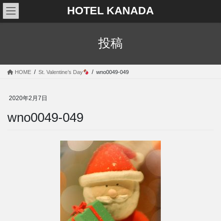
コ
ナ
HOTEL KANADA
ン
ビ
テ
ゲ
ン
ー
投稿
ツ
シ
へ
ョ
ス
ン
HOME
St. Valentine’s Day
wno0049-049
キ
に
ッ
移
プ
動
2020年2月7日
wno0049-049