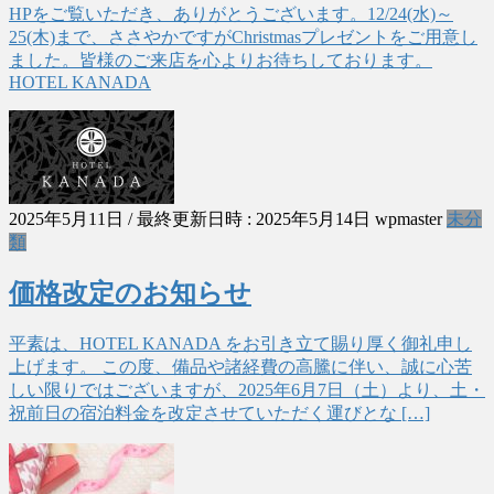
HPをご覧いただき、ありがとうございます。12/24(水)～
25(木)まで、ささやかですがChristmasプレゼントをご用意し
ました。皆様のご来店を心よりお待ちしております。
HOTEL KANADA
2025年5月11日
/ 最終更新日時 :
2025年5月14日
wpmaster
未分
類
価格改定のお知らせ
平素は、HOTEL KANADA をお引き立て賜り厚く御礼申し
上げます。 この度、備品や諸経費の高騰に伴い、誠に心苦
しい限りではございますが、2025年6月7日（土）より、土・
祝前日の宿泊料金を改定させていただく運びとな […]